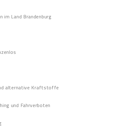
en im Land Brandenburg
enzenlos
nd alternative Kraftstoffe
shing und Fahrverboten
g